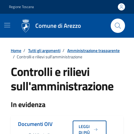
Vai ai contenuti
Vai al footer
Regione Toscana
Comune di Arezzo
Home
/
Tutti gli argomenti
/
Amministrazione trasparente
/
Controlli e rilievi sull'amministrazione
Controlli e rilievi
sull'amministrazione
Dettagli
In evidenza
Documenti OIV
LEGGI
DI PIÙ