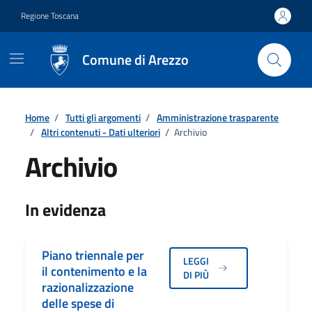
Vai ai contenuti
Vai al footer
Regione Toscana
Comune di Arezzo
Home
/
Tutti gli argomenti
/
Amministrazione trasparente
/
Altri contenuti - Dati ulteriori
/
Archivio
Archivio
Dettagli
In evidenza
Piano triennale per
LEGGI
il contenimento e la
DI PIÙ
razionalizzazione
delle spese di