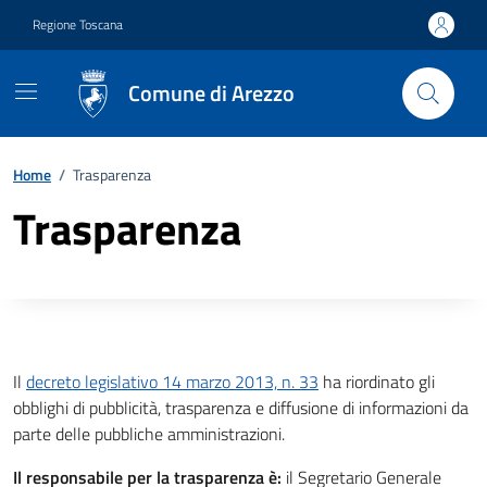
Vai ai contenuti
Vai al footer
Regione Toscana
Comune di Arezzo
Home
/
Trasparenza
Trasparenza
Descrizione completa
Il
decreto legislativo 14 marzo 2013, n. 33
ha riordinato gli
obblighi di pubblicità, trasparenza e diffusione di informazioni da
parte delle pubbliche amministrazioni.
Il responsabile per la trasparenza è:
il Segretario Generale