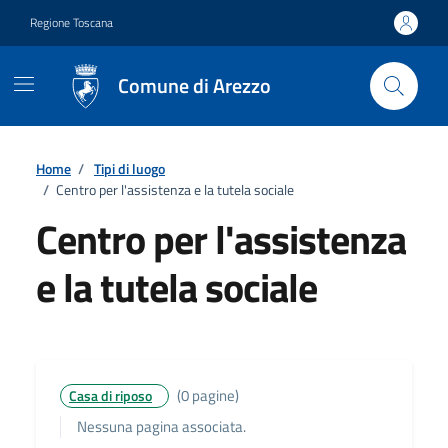
Vai ai contenuti
Vai al footer
Regione Toscana
Comune di Arezzo
Home
/
Tipi di luogo
/
Centro per l'assistenza e la tutela sociale
Centro per l'assistenza
e la tutela sociale
Dettagli
(0 pagine)
Casa di riposo
Nessuna pagina associata.