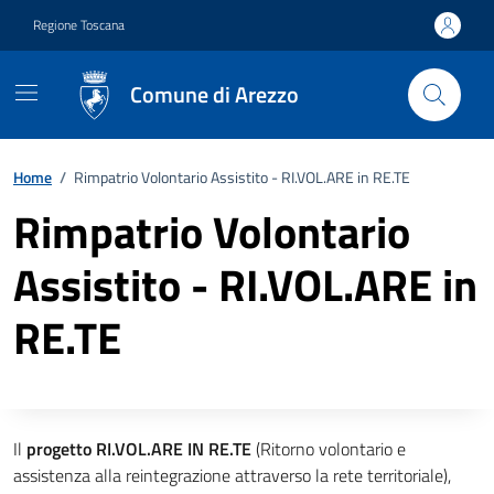
Vai ai contenuti
Vai al footer
Regione Toscana
Comune di Arezzo
Home
/
Rimpatrio Volontario Assistito - RI.VOL.ARE in RE.TE
Rimpatrio Volontario
Assistito - RI.VOL.ARE in
RE.TE
Descrizione completa
Il
progetto RI.VOL.ARE IN RE.TE
(Ritorno volontario e
assistenza alla reintegrazione attraverso la rete territoriale),