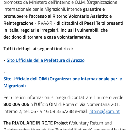
promosso da Ministero dell'Interno e O.I.M. (Organizzazione
Internazionale per le Migrazioni), intende
garantire e
promuovere l'accesso al Ritorno Volontario Assistito e
Reintegrazione
- RVA&R -
di cittadini di Paesi Terzi presenti
in Italia, regolari e irregolari, inclusi i vulnerabili, che
decidono di tornare a casa volontariamente.
Tutti i dettagli ai seguenti indirizzi:
-
Sito Ufficiale della Prefettura di Arezzo
-
Sito Ufficiale dell'OIM (Organizzazione Internazionale per le
Migrazioni)
Per ulteriori informazioni si prega di contattare il numero verde
800 004 006
o l’Ufficio OIM di Roma di Via Nomentana 201,
interno 2; tel. 06 44 16 09 335/238 e-mail:
ritorno@iom.int
The RI.VOL.ARE IN RE.TE Project
(Voluntary Return and
Reintegration through the Territorial Network), promoted by the