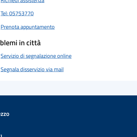
Richiedi assistenza
Tel: 05753770
Prenota appuntamento
blemi in città
Servizio di segnalazione online
Segnala disservizio via mail
ezzo
I