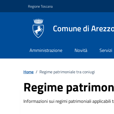
Vai ai contenuti
Vai al footer
Regione Toscana
Comune di Arezz
Amministrazione
Novità
Servizi
Home
/
Regime patrimoniale tra coniugi
Regime patrimoni
Descrizione breve
Informazioni sui regimi patrimoniali applicabili tr