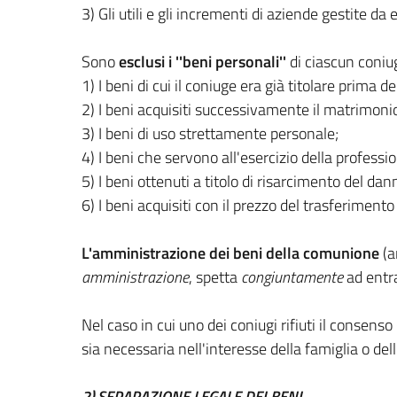
3) Gli utili e gli incrementi di aziende gestite 
Sono
esclusi i ''beni personali''
di ciascun coniug
1) I beni di cui il coniuge era già titolare prima 
2) I beni acquisiti successivamente il matrimoni
3) I beni di uso strettamente personale;
4) I beni che servono all'esercizio della professi
5) I beni ottenuti a titolo di risarcimento del da
6) I beni acquisiti con il prezzo del trasferimento
L'amministrazione dei beni della comunione
(a
amministrazione
, spetta
congiuntamente
ad entra
Nel caso in cui uno dei coniugi rifiuti il consenso 
sia necessaria nell'interesse della famiglia o del
2) SEPARAZIONE LEGALE DEI BENI