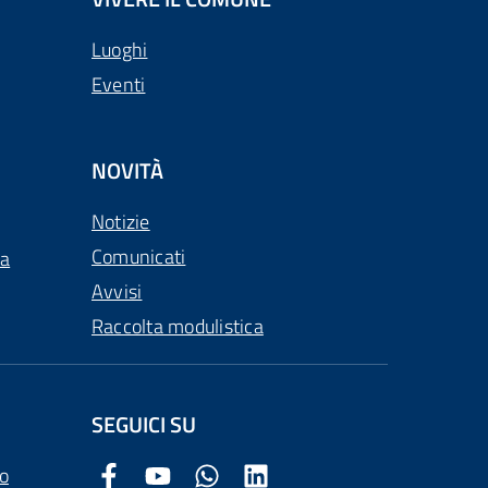
Luoghi
Eventi
NOVITÀ
Notizie
Comunicati
ca
Avvisi
Raccolta modulistica
SEGUICI SU
o
Facebook Comune di Arezzo
Youtube Comune di Arezzo
Twitter Comune di Arezzo
LinkedIn Comune di Arezzo