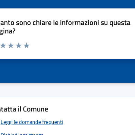
anto sono chiare le informazioni su questa
gina?
a da 1 a 5 stelle la pagina
ta 1 stelle su 5
Valuta 2 stelle su 5
Valuta 3 stelle su 5
Valuta 4 stelle su 5
Valuta 5 stelle su 5
tatta il Comune
Leggi le domande frequenti