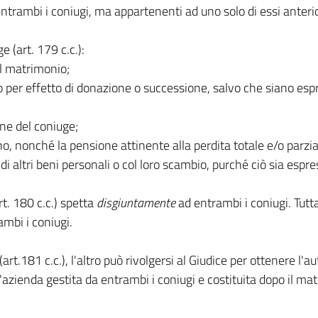
da entrambi i coniugi, ma appartenenti ad uno solo di essi ante
e (art. 179 c.c.):
del matrimonio;
o per effetto di donazione o successione, salvo che siano es
one del coniuge;
nno, nonché la pensione attinente alla perdita totale e/o parzia
 di altri beni personali o col loro scambio, purché ciò sia espr
rt. 180 c.c.) spetta
disgiuntamente
ad entrambi i coniugi. Tutt
mbi i coniugi.
(art.181 c.c.), l'altro può rivolgersi al Giudice per ottenere l'au
l'azienda gestita da entrambi i coniugi e costituita dopo il ma