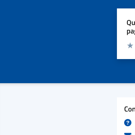
Qu
pa
Valut
Valu
Con