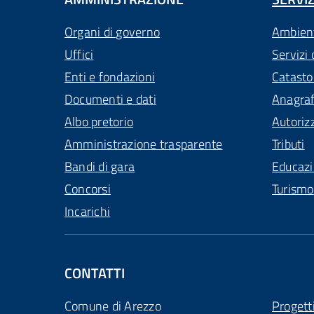
Organi di governo
Ambien
Uffici
Servizi 
Enti e fondazioni
Catasto
Documenti e dati
Anagra
Albo pretorio
Autoriz
Amministrazione trasparente
Tributi
Bandi di gara
Educaz
Concorsi
Turismo
Incarichi
CONTATTI
Comune di Arezzo
Progett