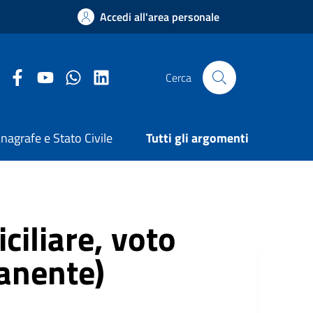
Accedi all'area personale
Facebook Comune di Arezzo
Youtube Comune di Arezzo
Twitter Comune di Arezzo
LinkedIn Comune di Arezzo
Cerca
nagrafe e Stato Civile
Tutti gli argomenti
iliare, voto
anente)