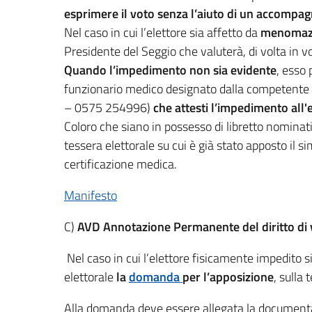
esprimere il voto senza l’aiuto di un accompa
Nel caso in cui l’elettore sia affetto da
menomazio
Presidente del Seggio che valuterà, di volta in vo
Quando l’impedimento non sia evidente
, esso
funzionario medico designato dalla competente
– 0575 254996)
che attesti l’impedimento all
Coloro che siano in possesso di libretto nominativo
tessera elettorale su cui è già stato apposto il 
certificazione medica.
Manifesto
C)
AVD Annotazione Permanente del diritto di v
Nel caso in cui l’elettore fisicamente impedito s
elettorale
la
domanda
per l’apposizione
, sulla 
Alla domanda deve essere allegata la documentazi