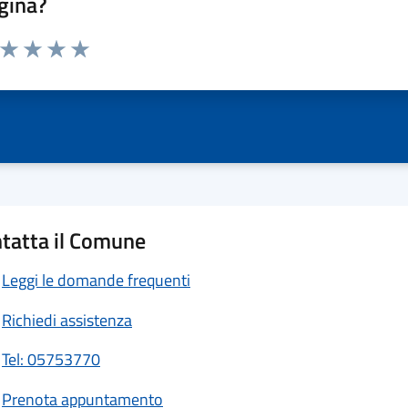
gina?
a da 1 a 5 stelle la pagina
ta 1 stelle su 5
Valuta 2 stelle su 5
Valuta 3 stelle su 5
Valuta 4 stelle su 5
Valuta 5 stelle su 5
tatta il Comune
Leggi le domande frequenti
Richiedi assistenza
Tel: 05753770
Prenota appuntamento