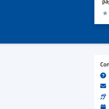
pa
Valut
Valu
Con