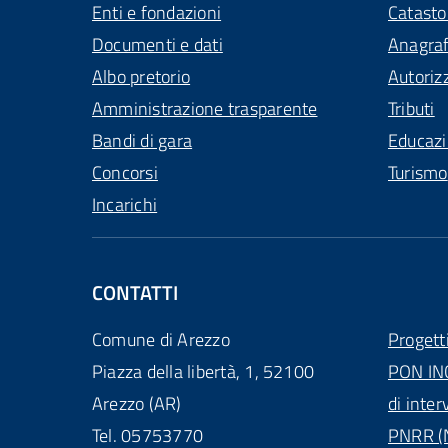
Enti e fondazioni
Catasto
Documenti e dati
Anagra
Albo pretorio
Autoriz
Amministrazione trasparente
Tributi
Bandi di gara
Educaz
Concorsi
Turismo
Incarichi
CONTATTI
Comune di Arezzo
Progett
Piazza della libertà, 1, 52100
PON IN
Arezzo (AR)
di inter
Tel. 05753770
PNRR (N