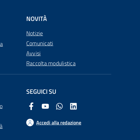
NOVITÀ
Notizie
Comunicati
ca
Avvisi
Raccolta modulistica
SEGUICI SU
o
Facebook Comune di Arezzo
Youtube Comune di Arezzo
Twitter Comune di Arezzo
LinkedIn Comune di Arezzo
Accedi alla redazione
tà