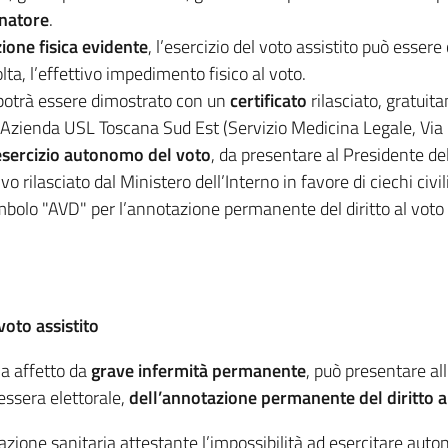
gnatore
.
ne fisica evidente
, l’esercizio del voto assistito può essere
lta, l’effettivo impedimento fisico al voto.
 potrà essere dimostrato con un
certificato
rilasciato, gratuit
 Azienda USL Toscana Sud Est (Servizio Medicina Legale, Vi
'esercizio autonomo del voto
, da presentare al Presidente de
 rilasciato dal Ministero dell’Interno in favore di ciechi civil
simbolo "AVD" per l’annotazione permanente del diritto al voto
oto assistito
ia affetto da
grave infermità permanente
, può presentare all
tessera elettorale,
dell’annotazione permanente del diritto al
one sanitaria attestante l’impossibilità ad esercitare auton