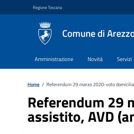
Vai ai contenuti
Vai al footer
Regione Toscana
Comune di Arezz
Amministrazione
Novità
Servizi
Home
/
Referendum 29 marzo 2020: voto domiciliar
Referendum 29 ma
assistito, AVD (