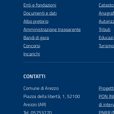
Enti e fondazioni
Catasto
Documenti e dati
Anagra
Albo pretorio
Autoriz
Amministrazione trasparente
Tributi
Bandi di gara
Educaz
Concorsi
Turismo
Incarichi
CONTATTI
Comune di Arezzo
Progett
Piazza della libertà, 1, 52100
PON IN
Arezzo (AR)
di inter
Tel. 05753770
PNRR (N