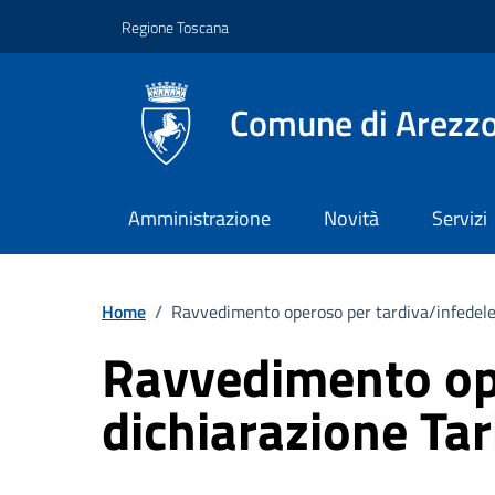
Vai ai contenuti
Vai al footer
Regione Toscana
Comune di Arezz
Amministrazione
Novità
Servizi
Home
/
Ravvedimento operoso per tardiva/infedele
Ravvedimento ope
dichiarazione Ta