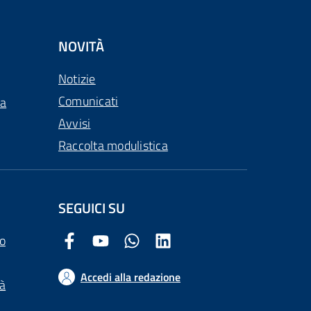
NOVITÀ
Notizie
Comunicati
ca
Avvisi
Raccolta modulistica
SEGUICI SU
o
Facebook Comune di Arezzo
Youtube Comune di Arezzo
Twitter Comune di Arezzo
LinkedIn Comune di Arezzo
Accedi alla redazione
tà