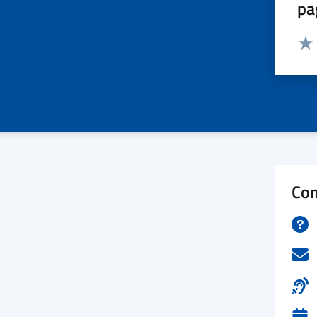
pa
Valut
Valu
Con