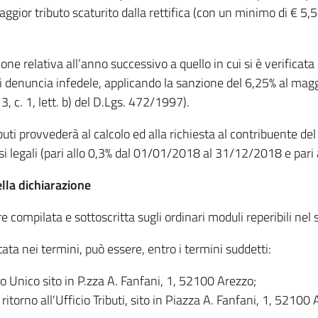
ior tributo scaturito dalla rettifica (con un minimo di € 5,56) o
one relativa all’anno successivo a quello in cui si è verificata
i denuncia infedele, applicando la sanzione del 6,25% al maggio
13, c. 1, lett. b) del D.Lgs. 472/1997).
ributi provvederà al calcolo ed alla richiesta al contribuente d
si legali (pari allo 0,3% dal 01/01/2018 al 31/12/2018 e pari
lla dichiarazione
e compilata e sottoscritta sugli ordinari moduli reperibili nel
ta nei termini, può essere, entro i termini suddetti:
 Unico sito in P.zza A. Fanfani, 1, 52100 Arezzo;
torno all'Ufficio Tributi, sito in Piazza A. Fanfani, 1, 52100 