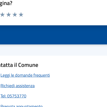
gina?
a da 1 a 5 stelle la pagina
ta 1 stelle su 5
Valuta 2 stelle su 5
Valuta 3 stelle su 5
Valuta 4 stelle su 5
Valuta 5 stelle su 5
tatta il Comune
Leggi le domande frequenti
Richiedi assistenza
Tel: 05753770
Prenota appuntamento