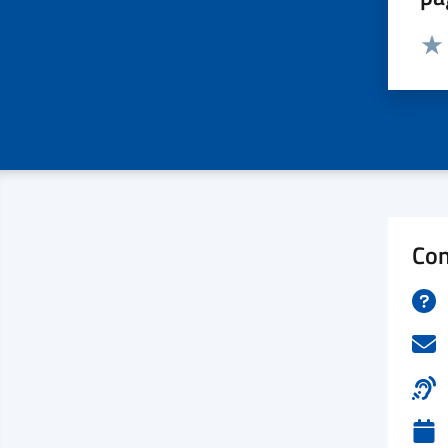
Valut
Valu
Con