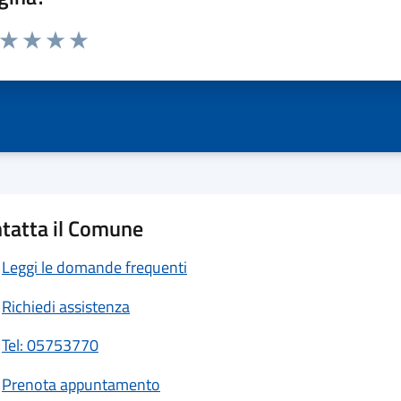
a da 1 a 5 stelle la pagina
ta 1 stelle su 5
Valuta 2 stelle su 5
Valuta 3 stelle su 5
Valuta 4 stelle su 5
Valuta 5 stelle su 5
tatta il Comune
Leggi le domande frequenti
Richiedi assistenza
Tel: 05753770
Prenota appuntamento