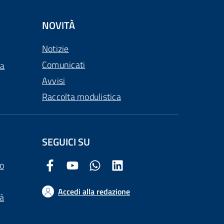
NOVITÀ
Notizie
Comunicati
ca
Avvisi
Raccolta modulistica
SEGUICI SU
o
Facebook Comune di Arezzo
Youtube Comune di Arezzo
Twitter Comune di Arezzo
LinkedIn Comune di Arezzo
Accedi alla redazione
tà