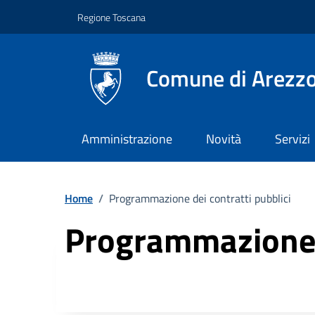
Vai ai contenuti
Vai al footer
Regione Toscana
Comune di Arezz
Amministrazione
Novità
Servizi
Home
/
Programmazione dei contratti pubblici
Programmazione d