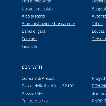
Enti e fondazioni
Catasto
Documenti e dati
Anagra
Albo pretorio
Autoriz
Amministrazione trasparente
Tributi
Bandi di gara
Educaz
Concorsi
Turismo
Incarichi
CONTATTI
Comune di Arezzo
Progett
Piazza della libertà, 1, 52100
PON IN
Arezzo (AR)
di inter
Tel. 05753770
PNRR (N