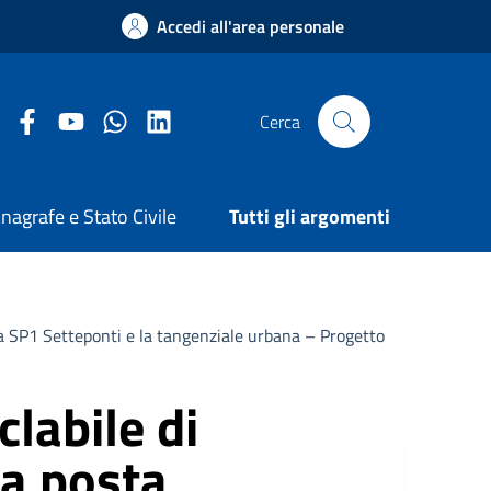
Accedi all'area personale
Facebook Comune di Arezzo
Youtube Comune di Arezzo
Twitter Comune di Arezzo
LinkedIn Comune di Arezzo
Cerca
nagrafe e Stato Civile
Tutti gli argomenti
a la SP1 Setteponti e la tangenziale urbana – Progetto
clabile di
ia posta