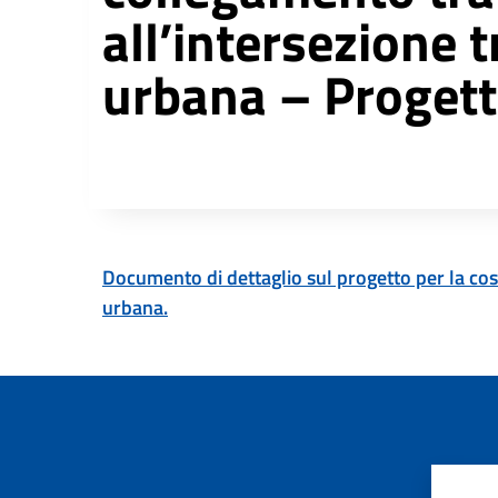
all’intersezione 
urbana – Proget
Descrizione completa
Documento di dettaglio sul progetto per la cost
urbana.