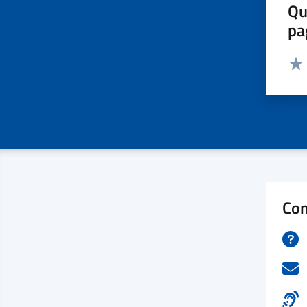
Qu
pa
Valut
Valu
Con