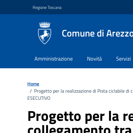
Vai ai contenuti
Vai al footer
Regione Toscana
Comune di Arezz
Amministrazione
Novità
Servizi
Home
/
Progetto per la realizzazione di Pista ciclabile d
ESECUTIVO
Progetto per la re
collegamento tra 