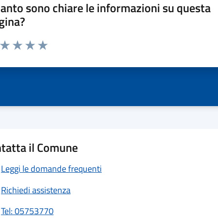
anto sono chiare le informazioni su questa
gina?
a da 1 a 5 stelle la pagina
ta 1 stelle su 5
Valuta 2 stelle su 5
Valuta 3 stelle su 5
Valuta 4 stelle su 5
Valuta 5 stelle su 5
tatta il Comune
Leggi le domande frequenti
Richiedi assistenza
Tel: 05753770