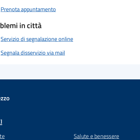
Prenota appuntamento
blemi in città
Servizio di segnalazione online
Segnala disservizio via mail
ezzo
I
te
Salute e benessere