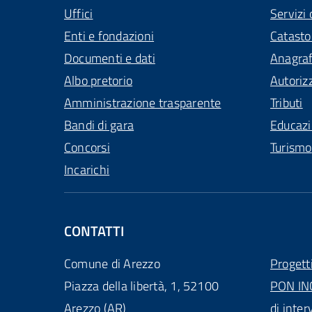
Uffici
Servizi 
Enti e fondazioni
Catasto
Documenti e dati
Anagra
Albo pretorio
Autoriz
Amministrazione trasparente
Tributi
Bandi di gara
Educaz
Concorsi
Turismo
Incarichi
CONTATTI
Comune di Arezzo
Progett
Piazza della libertà, 1, 52100
PON IN
Arezzo (AR)
di inter