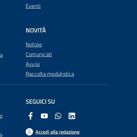
Eventi
NOVITÀ
Notizie
Comunicati
ca
Avvisi
Raccolta modulistica
SEGUICI SU
o
Facebook Comune di Arezzo
Youtube Comune di Arezzo
Twitter Comune di Arezzo
LinkedIn Comune di Arezzo
Accedi alla redazione
tà