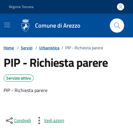
Vai ai contenuti
Vai al footer
Regione Toscana
Comune di Arezzo
Home
/
Servizi
/
Urbanistica
/
PIP - Richiesta parere
PIP - Richiesta parere
Servizio attivo
PIP - Richiesta parere
Condividi
Vedi azioni