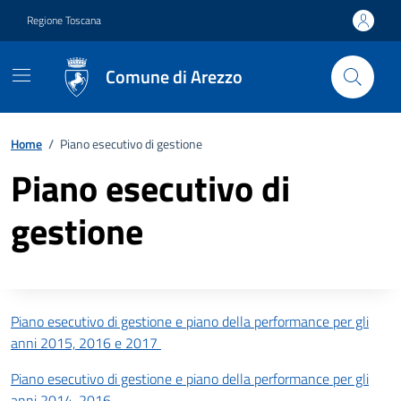
Vai ai contenuti
Vai al footer
Regione Toscana
Comune di Arezzo
Home
/
Piano esecutivo di gestione
Piano esecutivo di
gestione
Descrizione completa
Piano esecutivo di gestione e piano della performance per gli
anni 2015, 2016 e 2017
Piano esecutivo di gestione e piano della performance per gli
anni 2014-2016