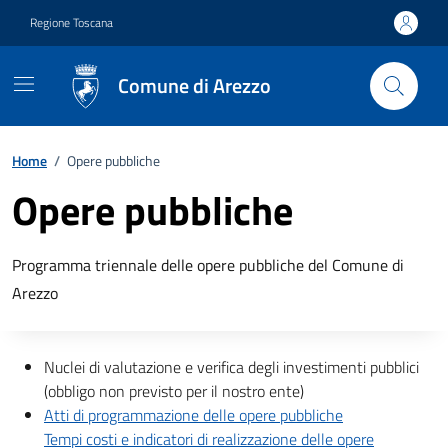
Vai ai contenuti
Vai al footer
Regione Toscana
Comune di Arezzo
Home
/
Opere pubbliche
Opere pubbliche
Descrizione breve
Programma triennale delle opere pubbliche del Comune di
Arezzo
Descrizione completa
Nuclei di valutazione e verifica degli investimenti pubblici
(obbligo non previsto per il nostro ente)
Atti di programmazione delle opere pubbliche
Tempi costi e indicatori di realizzazione delle opere