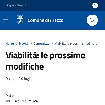
Vai ai contenuti
Vai al footer
Regione Toscana
Comune di Arezzo
Home
/
Novità
/
Comunicati
/
Viabilità: le prossime modifiche
Viabilità: le prossime
modifiche
Dettagli della notizia
Da lunedì 6 luglio
Data:
03 luglio 2026