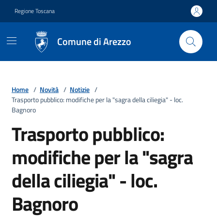
Vai ai contenuti
Vai al footer
Regione Toscana
Comune di Arezzo
Home
/
Novità
/
Notizie
/
Trasporto pubblico: modifiche per la "sagra della ciliegia" - loc.
Bagnoro
Trasporto pubblico:
modifiche per la "sagra
della ciliegia" - loc.
Bagnoro