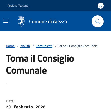
Vai ai contenuti
Vai al footer
Regione Toscana
Comune di Arezzo
Home
/
Novità
/
Comunicati
/
Torna il Consiglio Comunale
Torna il Consiglio
Comunale
Dettagli della notizia
-
Data:
20 febbraio 2026