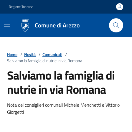
Vai ai contenuti
Vai al footer
Regione Toscana
Comune di Arezzo
Home
/
Novità
/
Comunicati
/
Salviamo la famiglia di nutrie in via Romana
Salviamo la famiglia di
nutrie in via Romana
Dettagli della notizia
Nota dei consiglieri comunali Michele Menchetti e Vittorio
Giorgetti