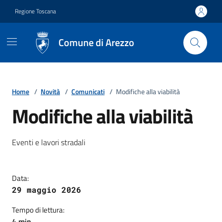
Vai ai contenuti
Vai al footer
Regione Toscana
Comune di Arezzo
Home
/
Novità
/
Comunicati
/
Modifiche alla viabilità
Modifiche alla viabilità
Dettagli della notizia
Eventi e lavori stradali
Data:
29 maggio 2026
Tempo di lettura:
4 min