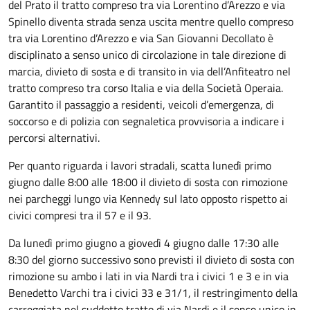
del Prato il tratto compreso tra via Lorentino d’Arezzo e via
Spinello diventa strada senza uscita mentre quello compreso
tra via Lorentino d’Arezzo e via San Giovanni Decollato è
disciplinato a senso unico di circolazione in tale direzione di
marcia, divieto di sosta e di transito in via dell’Anfiteatro nel
tratto compreso tra corso Italia e via della Società Operaia.
Garantito il passaggio a residenti, veicoli d’emergenza, di
soccorso e di polizia con segnaletica provvisoria a indicare i
percorsi alternativi.
Per quanto riguarda i lavori stradali, scatta lunedì primo
giugno dalle 8:00 alle 18:00 il divieto di sosta con rimozione
nei parcheggi lungo via Kennedy sul lato opposto rispetto ai
civici compresi tra il 57 e il 93.
Da lunedì primo giugno a giovedì 4 giugno dalle 17:30 alle
8:30 del giorno successivo sono previsti il divieto di sosta con
rimozione su ambo i lati in via Nardi tra i civici 1 e 3 e in via
Benedetto Varchi tra i civici 33 e 31/1, il restringimento della
carreggiata nel suddetto tratto di via Nardi e il senso unico in