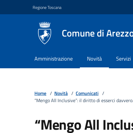
Vai ai contenuti
Vai al footer
Regione Toscana
Comune di Arezz
Amministrazione
Novità
Servizi
Home
/
Novità
/
Comunicati
/
“Mengo All Inclusive”: il diritto di esserci davve
“Mengo All Inclusi