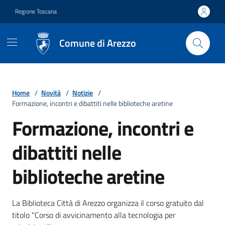
Vai ai contenuti
Vai al footer
Regione Toscana
Comune di Arezzo
Home
/
Novità
/
Notizie
/
Formazione, incontri e dibattiti nelle biblioteche aretine
Formazione, incontri e
dibattiti nelle
biblioteche aretine
Dettagli della notizia
La Biblioteca Città di Arezzo organizza il corso gratuito dal
titolo "Corso di avvicinamento alla tecnologia per