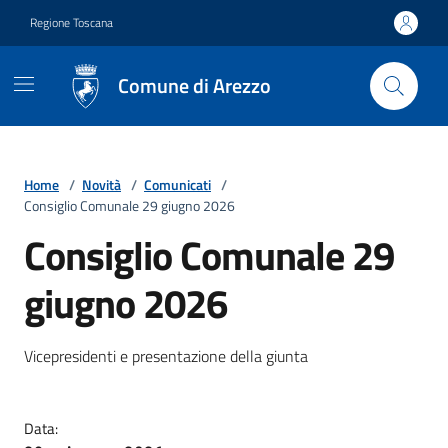
Vai ai contenuti
Vai al footer
Regione Toscana
Comune di Arezzo
Home
/
Novità
/
Comunicati
/
Consiglio Comunale 29 giugno 2026
Consiglio Comunale 29
giugno 2026
Dettagli della notizia
Vicepresidenti e presentazione della giunta
Data: