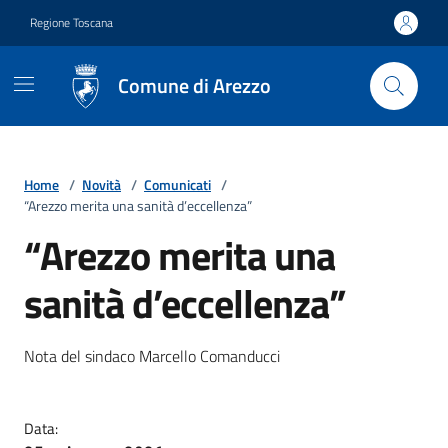
Vai ai contenuti
Vai al footer
Regione Toscana
Comune di Arezzo
Home
/
Novità
/
Comunicati
/
“Arezzo merita una sanità d’eccellenza”
“Arezzo merita una
sanità d’eccellenza”
Dettagli della notizia
Nota del sindaco Marcello Comanducci
Data: