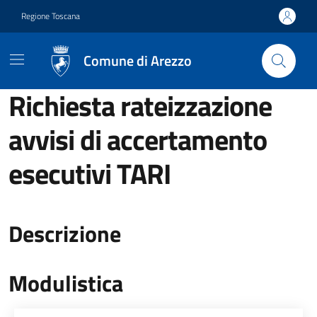
Vai ai contenuti
Vai al footer
Regione Toscana
Comune di Arezzo
Richiesta rateizzazione
avvisi di accertamento
esecutivi TARI
Descrizione
Modulistica