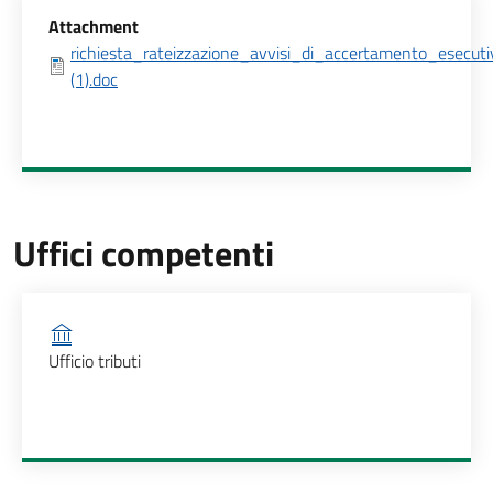
Allegati
Attachment
richiesta_rateizzazione_avvisi_di_accertamento_esecutiv
(1).doc
Uffici competenti
Ufficio competente
Ufficio tributi