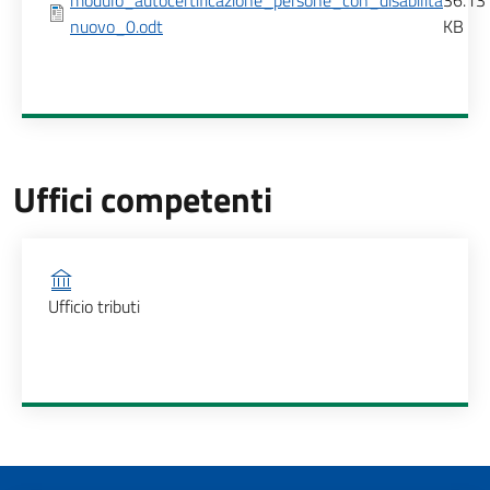
modulo_autocertificazione_persone_con_disabilita
36.13
nuovo_0.odt
KB
Uffici competenti
Ufficio competente
Ufficio tributi