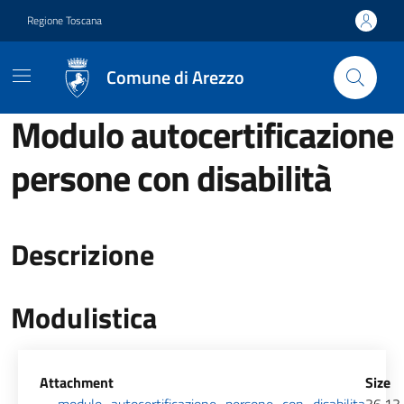
Vai ai contenuti
Vai al footer
Regione Toscana
Comune di Arezzo
Modulo autocertificazione
persone con disabilità
Descrizione
Modulistica
Allegati
Attachment
Size