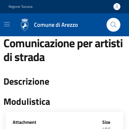
Vai ai contenuti
Vai al footer
Regione Toscana
Comune di Arezzo
Comunicazione per artisti
di strada
Descrizione
Modulistica
Allegati
Attachment
Size