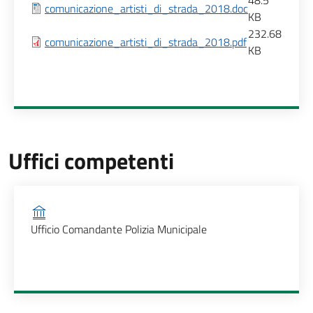
48.5
comunicazione_artisti_di_strada_2018.doc
KB
232.68
comunicazione_artisti_di_strada_2018.pdf
KB
Uffici competenti
Ufficio competente
Ufficio Comandante Polizia Municipale