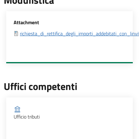
Modulistica
Allegati
Attachment
richiesta_di_rettifica_degli_importi_addebitati_con_lin
Uffici competenti
Ufficio competente
Ufficio tributi