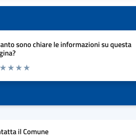
anto sono chiare le informazioni su questa
gina?
a da 1 a 5 stelle la pagina
ta 1 stelle su 5
Valuta 2 stelle su 5
Valuta 3 stelle su 5
Valuta 4 stelle su 5
Valuta 5 stelle su 5
tatta il Comune