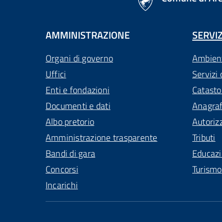
AMMINISTRAZIONE
SERVIZ
Organi di governo
Ambien
Uffici
Servizi 
Enti e fondazioni
Catasto
Documenti e dati
Anagra
Albo pretorio
Autoriz
Amministrazione trasparente
Tributi
Bandi di gara
Educaz
Concorsi
Turismo
Incarichi