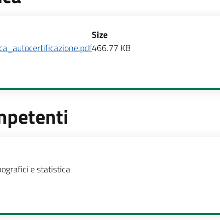
Size
ica_autocertificazione.pdf
466.77 KB
mpetenti
te
ografici e statistica