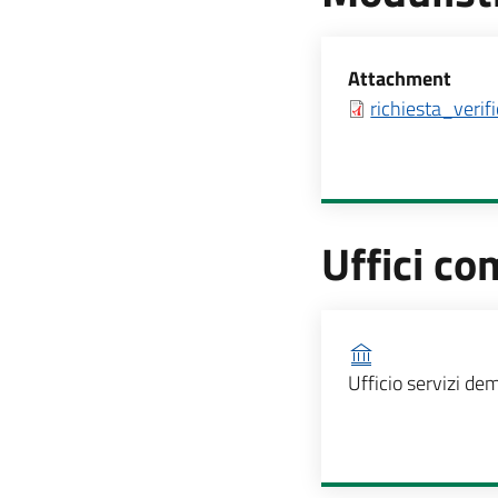
Allegati
Attachment
richiesta_verif
Uffici co
Ufficio competen
Ufficio servizi dem