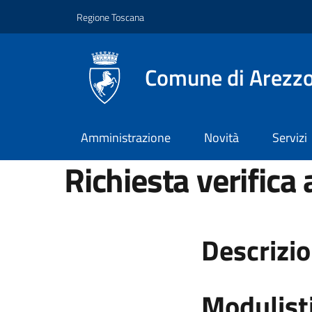
Vai ai contenuti
Vai al footer
Regione Toscana
Comune di Arezz
Amministrazione
Novità
Servizi
Richiesta verifica
Descrizi
Modulist