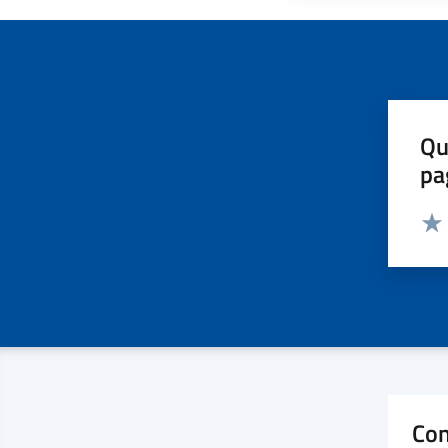
Qu
pa
Valut
Valu
Con