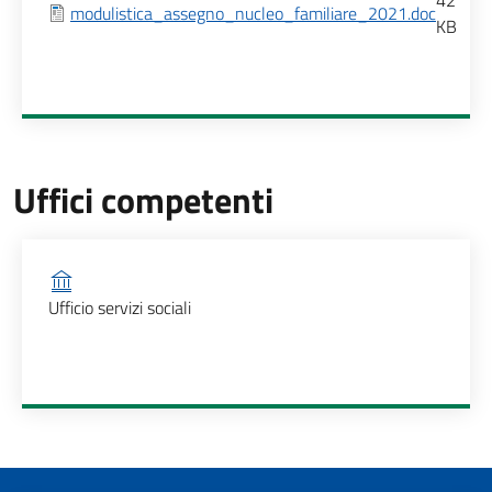
42
modulistica_assegno_nucleo_familiare_2021.doc
KB
Uffici competenti
Ufficio competente
Ufficio servizi sociali