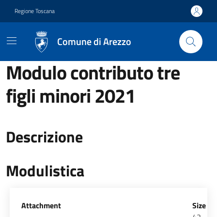
Vai ai contenuti
Vai al footer
Regione Toscana
Comune di Arezzo
Modulo contributo tre
figli minori 2021
Descrizione
Modulistica
Allegati
Attachment
Size