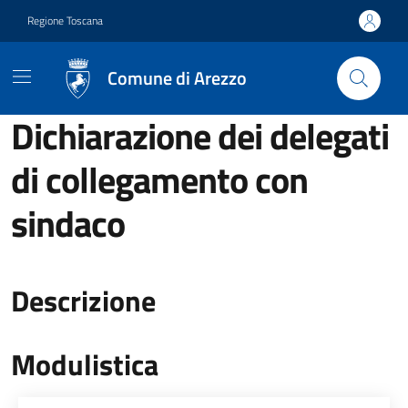
Vai ai contenuti
Vai al footer
Regione Toscana
Comune di Arezzo
Dichiarazione dei delegati
di collegamento con
sindaco
Descrizione
Modulistica