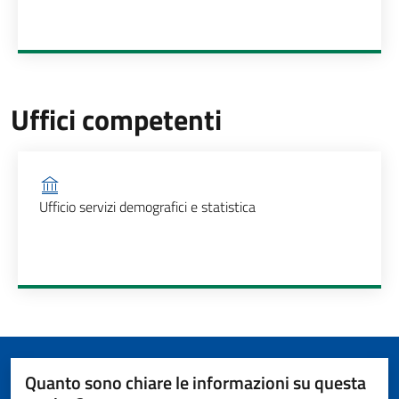
Uffici competenti
Ufficio competente
Ufficio servizi demografici e statistica
Quanto sono chiare le informazioni su questa