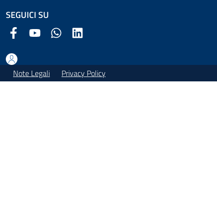
SEGUICI SU
Facebook Comune di Arezzo
Youtube Comune di Arezzo
Twitter Comune di Arezzo
LinkedIn Comune di Arezzo
Note Legali
Privacy Policy