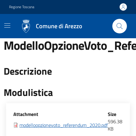
Vai ai contenuti
Vai al footer
Regione Toscana
Comune di Arezzo
ModelloOpzioneVoto_Re
Descrizione
Modulistica
Allegati
Attachment
Size
596.38
modelloopzionevoto_referendum_2020.pdf
KB