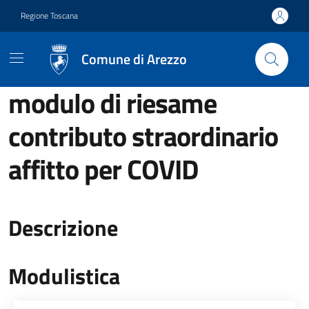
Vai ai contenuti
Vai al footer
Regione Toscana
Comune di Arezzo
modulo di riesame
contributo straordinario
affitto per COVID
Descrizione
Modulistica