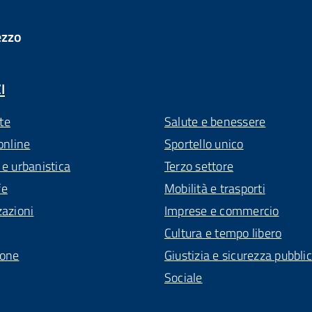
ezzo
I
te
Salute e benessere
online
Sportello unico
 e urbanistica
Terzo settore
fe
Mobilità e trasporti
zazioni
Imprese e commercio
Cultura e tempo libero
ione
Giustizia e sicurezza pubbli
Sociale