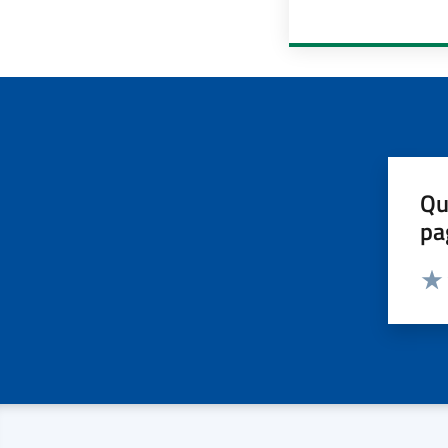
Qu
pa
Valut
Valu