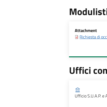
Modulist
Allegati
Attachment
Richiesta di oc
Uffici co
Ufficio competen
Ufficio S.U.A.P. e 