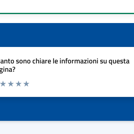
anto sono chiare le informazioni su questa
gina?
a da 1 a 5 stelle la pagina
ta 1 stelle su 5
Valuta 2 stelle su 5
Valuta 3 stelle su 5
Valuta 4 stelle su 5
Valuta 5 stelle su 5