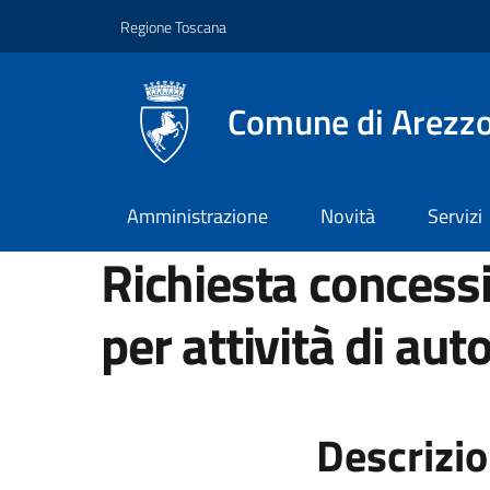
Vai ai contenuti
Vai al footer
Regione Toscana
Comune di Arezz
Amministrazione
Novità
Servizi
Richiesta concessi
per attività di aut
Descrizi