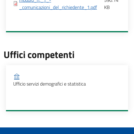
modulo_n._1_-
590.14
_comunicazioni_del_richiedente_1.pdf
KB
Uffici competenti
Ufficio competente
Ufficio servizi demografici e statistica