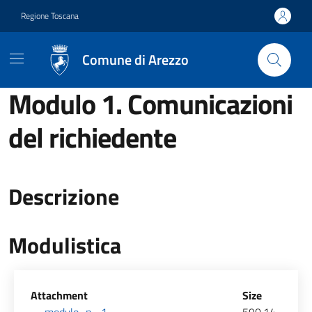
Vai ai contenuti
Vai al footer
Regione Toscana
Comune di Arezzo
Modulo 1. Comunicazioni
del richiedente
Descrizione
Modulistica
Allegati
Attachment
Size