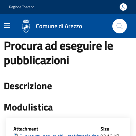
Vai ai contenuti
Vai al footer
Regione Toscana
Comune di Arezzo
Procura ad eseguire le
pubblicazioni
Descrizione
Modulistica
Allegati
Attachment
Size