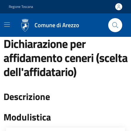
Vai ai contenuti
Vai al footer
Regione Toscana
Comune di Arezzo
Dichiarazione per
affidamento ceneri (scelta
dell'affidatario)
Descrizione
Modulistica