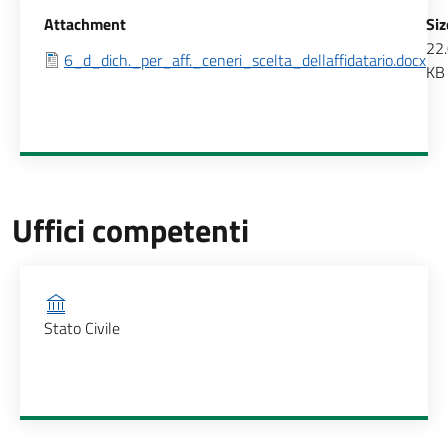
Allegati
Attachment
Siz
22
6_d_dich._per_aff._ceneri_scelta_dellaffidatario.docx
KB
Uffici competenti
Ufficio competente
Stato Civile