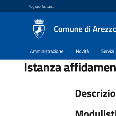
Vai ai contenuti
Vai al footer
Regione Toscana
Comune di Arezz
Amministrazione
Novità
Servizi
Istanza affidamen
Descrizi
Modulist