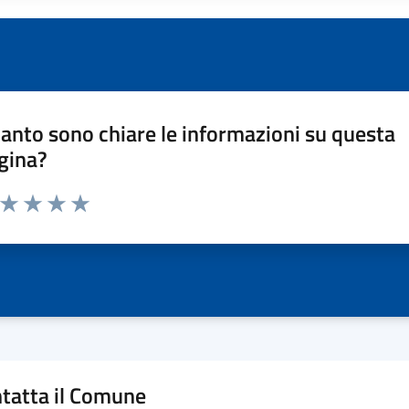
anto sono chiare le informazioni su questa
gina?
a da 1 a 5 stelle la pagina
ta 1 stelle su 5
Valuta 2 stelle su 5
Valuta 3 stelle su 5
Valuta 4 stelle su 5
Valuta 5 stelle su 5
tatta il Comune