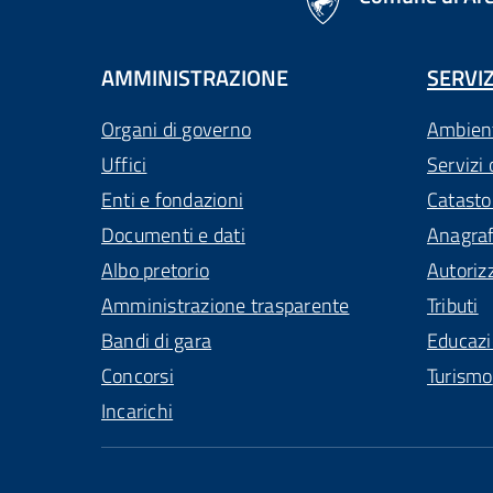
AMMINISTRAZIONE
SERVIZ
Organi di governo
Ambien
Uffici
Servizi 
Enti e fondazioni
Catasto
Documenti e dati
Anagra
Albo pretorio
Autoriz
Amministrazione trasparente
Tributi
Bandi di gara
Educaz
Concorsi
Turismo
Incarichi