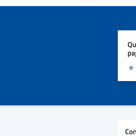
Qu
pa
Valut
Valu
Con