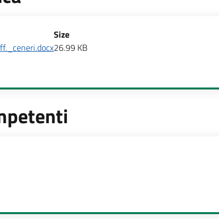
Size
f._ceneri.docx
26.99 KB
mpetenti
te