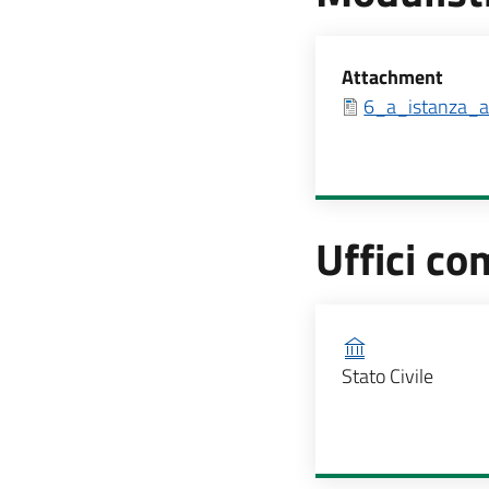
Allegati
Attachment
6_a_istanza_af
Uffici co
Ufficio competen
Stato Civile