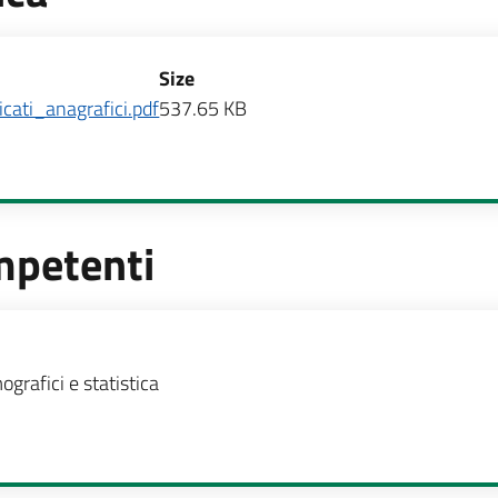
Size
icati_anagrafici.pdf
537.65 KB
mpetenti
te
ografici e statistica