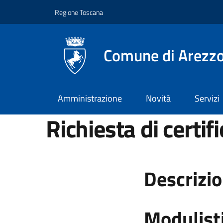
Vai ai contenuti
Vai al footer
Regione Toscana
Comune di Arezz
Amministrazione
Novità
Servizi
Richiesta di certi
Descrizi
Modulist