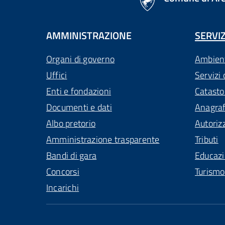
AMMINISTRAZIONE
SERVIZ
Organi di governo
Ambien
Uffici
Servizi 
Enti e fondazioni
Catasto
Documenti e dati
Anagra
Albo pretorio
Autoriz
Amministrazione trasparente
Tributi
Bandi di gara
Educaz
Concorsi
Turismo
Incarichi