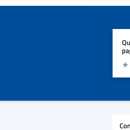
Qu
pa
Valut
Valu
Con