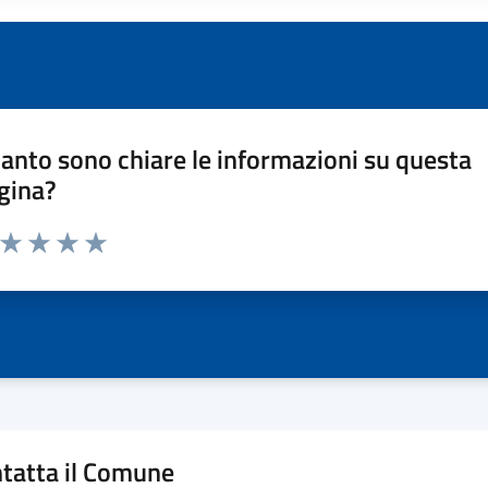
anto sono chiare le informazioni su questa
gina?
a da 1 a 5 stelle la pagina
ta 1 stelle su 5
Valuta 2 stelle su 5
Valuta 3 stelle su 5
Valuta 4 stelle su 5
Valuta 5 stelle su 5
tatta il Comune