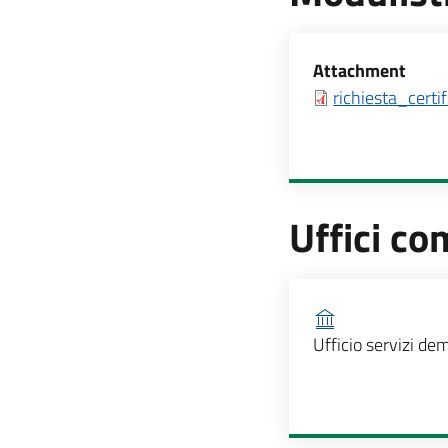
Allegati
Attachment
richiesta_certif
Uffici co
Ufficio competen
Ufficio servizi dem