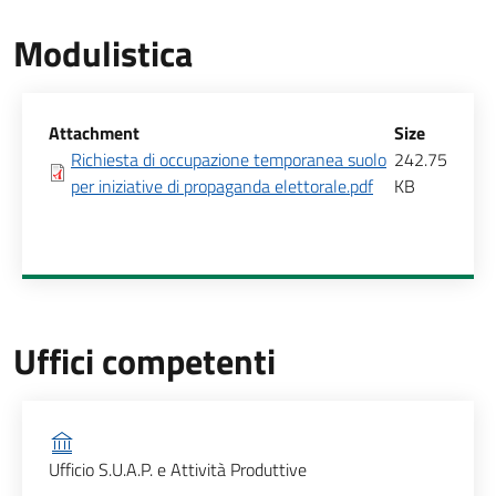
Modulistica
Allegati
Attachment
Size
Richiesta di occupazione temporanea suolo
242.75
per iniziative di propaganda elettorale.pdf
KB
Uffici competenti
Ufficio competente
Ufficio S.U.A.P. e Attività Produttive