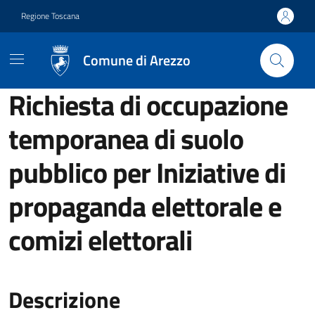
Vai ai contenuti
Vai al footer
Regione Toscana
Comune di Arezzo
Richiesta di occupazione
temporanea di suolo
pubblico per Iniziative di
propaganda elettorale e
comizi elettorali
Descrizione