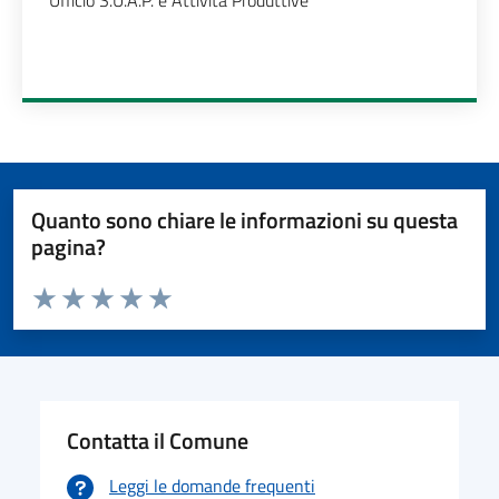
Ufficio S.U.A.P. e Attività Produttive
Quanto sono chiare le informazioni su questa
pagina?
Valuta da 1 a 5 stelle la pagina
Valuta 1 stelle su 5
Valuta 2 stelle su 5
Valuta 3 stelle su 5
Valuta 4 stelle su 5
Valuta 5 stelle su 5
Contatta il Comune
Leggi le domande frequenti