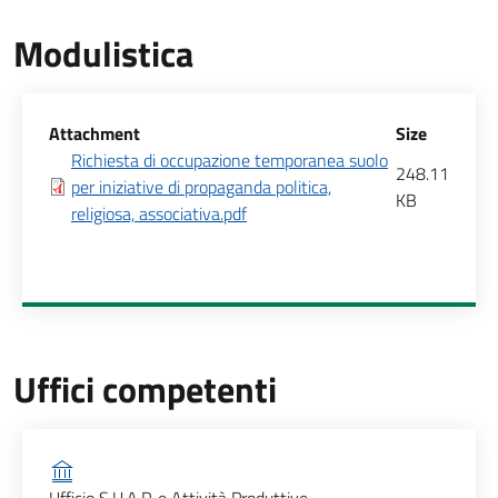
Modulistica
Allegati
Attachment
Size
Richiesta di occupazione temporanea suolo
248.11
per iniziative di propaganda politica,
KB
religiosa, associativa.pdf
Uffici competenti
Ufficio competente