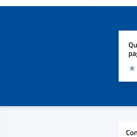
Qu
pa
Valut
Valu
Con