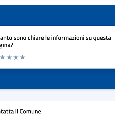
anto sono chiare le informazioni su questa
gina?
a da 1 a 5 stelle la pagina
ta 1 stelle su 5
Valuta 2 stelle su 5
Valuta 3 stelle su 5
Valuta 4 stelle su 5
Valuta 5 stelle su 5
tatta il Comune