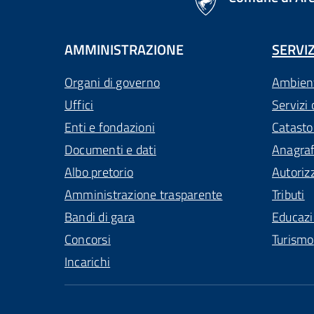
AMMINISTRAZIONE
SERVIZ
Organi di governo
Ambien
Uffici
Servizi 
Enti e fondazioni
Catasto
Documenti e dati
Anagra
Albo pretorio
Autoriz
Amministrazione trasparente
Tributi
Bandi di gara
Educaz
Concorsi
Turismo
Incarichi