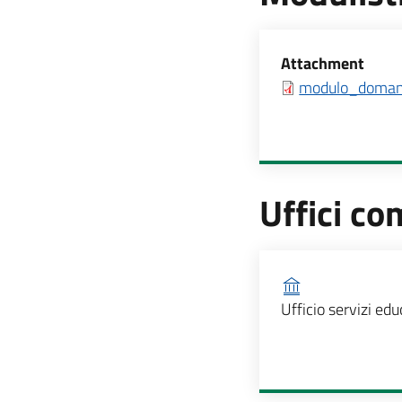
Allegati
Attachment
modulo_doman
Uffici co
Ufficio competen
Ufficio servizi edu