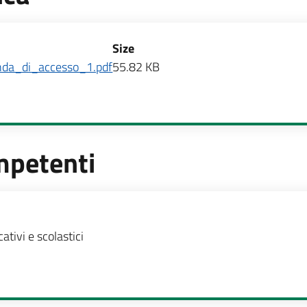
Size
da_di_accesso_1.pdf
55.82 KB
mpetenti
te
cativi e scolastici