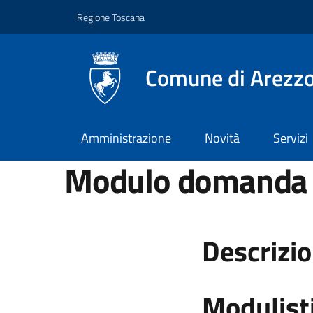
Vai ai contenuti
Vai al footer
Regione Toscana
Comune di Arezz
Amministrazione
Novità
Servizi
Modulo domanda 
Descrizi
Modulist