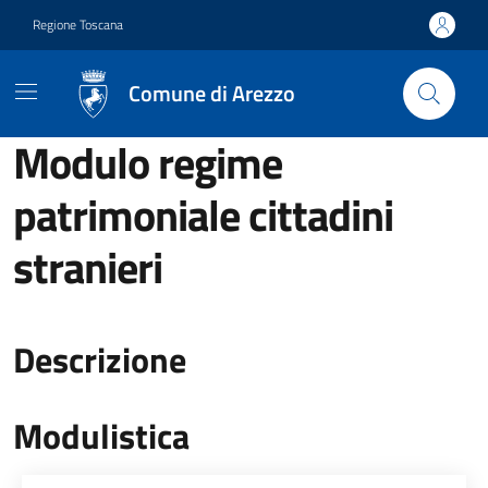
Vai ai contenuti
Vai al footer
Regione Toscana
Comune di Arezzo
Modulo regime
patrimoniale cittadini
stranieri
Descrizione
Modulistica