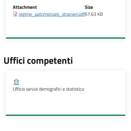
Allegati
Attachment
Size
regime_patrimoniale_stranieri.pdf
67.63 KB
Uffici competenti
Ufficio competente
Ufficio servizi demografici e statistica