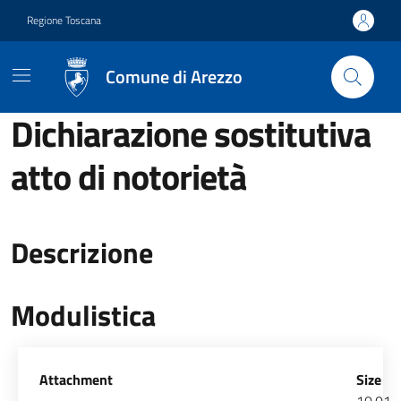
Vai ai contenuti
Vai al footer
Regione Toscana
Comune di Arezzo
Dichiarazione sostitutiva
atto di notorietà
Descrizione
Modulistica
Allegati
Attachment
Size