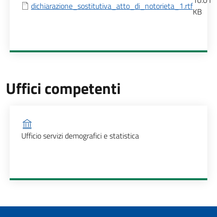
10.01
dichiarazione_sostitutiva_atto_di_notorieta_1.rtf
KB
Uffici competenti
Ufficio competente
Ufficio servizi demografici e statistica