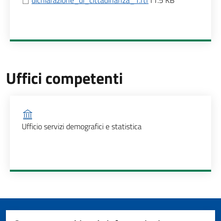
dichiarazione_di_cittadinanza_1.rtf
11.5 KB
Uffici competenti
Ufficio competente
Ufficio servizi demografici e statistica