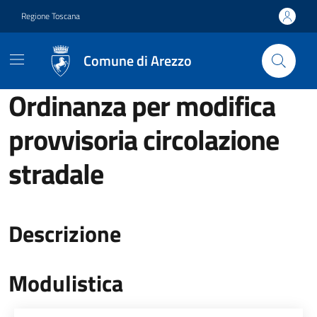
Vai ai contenuti
Vai al footer
Regione Toscana
Comune di Arezzo
Ordinanza per modifica
provvisoria circolazione
stradale
Descrizione
Modulistica