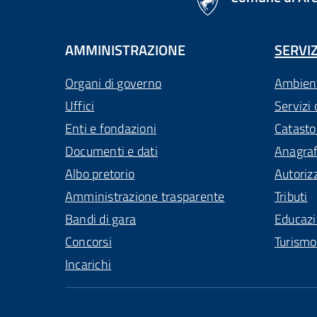
AMMINISTRAZIONE
SERVIZ
Organi di governo
Ambien
Uffici
Servizi 
Enti e fondazioni
Catasto
Documenti e dati
Anagra
Albo pretorio
Autoriz
Amministrazione trasparente
Tributi
Bandi di gara
Educaz
Concorsi
Turismo
Incarichi