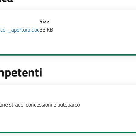
Size
luce-_apertura.doc
33 KB
mpetenti
te
one strade, concessioni e autoparco