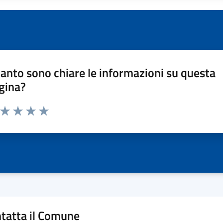
anto sono chiare le informazioni su questa
gina?
a da 1 a 5 stelle la pagina
ta 1 stelle su 5
Valuta 2 stelle su 5
Valuta 3 stelle su 5
Valuta 4 stelle su 5
Valuta 5 stelle su 5
tatta il Comune