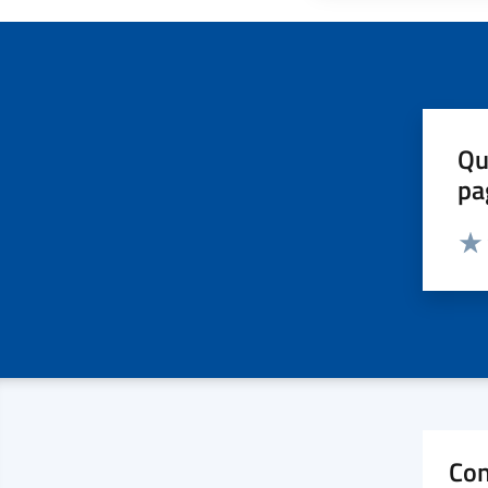
Qu
pa
Valut
Valu
Con