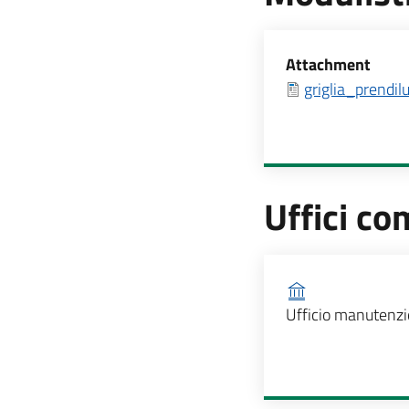
Allegati
Attachment
griglia_prendi
Uffici co
Ufficio competen
Ufficio manutenzi