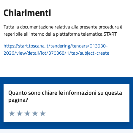
Chiarimenti
Chiarimenti
Tutta la documentazione relativa alla presente procedura è
reperibile all'interno della piattaforma telematica START:
https://start.toscana.it/tendering/tenders/013930-
2026/view/detail/lot/370368/1/tab/subject-create
Quanto sono chiare le informazioni su questa
pagina?
Valuta da 1 a 5 stelle la pagina
Valuta 1 stelle su 5
Valuta 2 stelle su 5
Valuta 3 stelle su 5
Valuta 4 stelle su 5
Valuta 5 stelle su 5