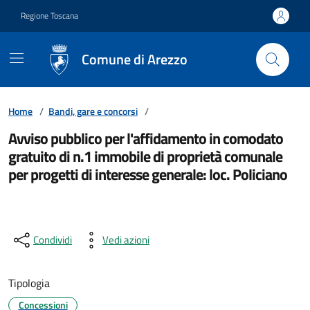
Vai ai contenuti
Vai al footer
Regione Toscana
Comune di Arezzo
Home
/
Bandi, gare e concorsi
/
Avviso pubblico per l'affidamento in comodato
gratuito di n.1 immobile di proprietà comunale
per progetti di interesse generale: loc. Policiano
Condividi
Vedi azioni
Tipologia
Concessioni