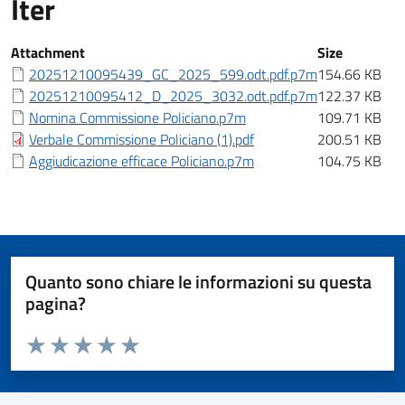
Iter
Iter
Attachment
Size
20251210095439_GC_2025_599.odt.pdf.p7m
154.66 KB
20251210095412_D_2025_3032.odt.pdf.p7m
122.37 KB
Nomina Commissione Policiano.p7m
109.71 KB
Verbale Commissione Policiano (1).pdf
200.51 KB
Aggiudicazione efficace Policiano.p7m
104.75 KB
Quanto sono chiare le informazioni su questa
pagina?
Valuta da 1 a 5 stelle la pagina
Valuta 1 stelle su 5
Valuta 2 stelle su 5
Valuta 3 stelle su 5
Valuta 4 stelle su 5
Valuta 5 stelle su 5