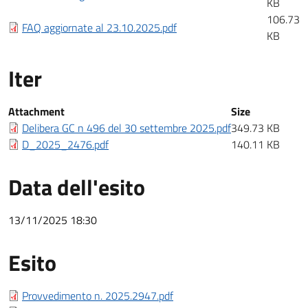
KB
106.73
FAQ aggiornate al 23.10.2025.pdf
KB
Iter
Iter
Attachment
Size
Delibera GC n 496 del 30 settembre 2025.pdf
349.73 KB
D_2025_2476.pdf
140.11 KB
Data dell'esito
13/11/2025 18:30
Esito
Esito bando
Provvedimento n. 2025.2947.pdf