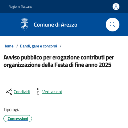
Vai ai contenuti
Vai al footer
Regione Toscana
Comune di Arezzo
Home
/
Bandi, gare e concorsi
/
Avviso pubblico per erogazione contributi per
organizzazione della Festa di fine anno 2025
Condividi
Vedi azioni
Tipologia
Concessioni