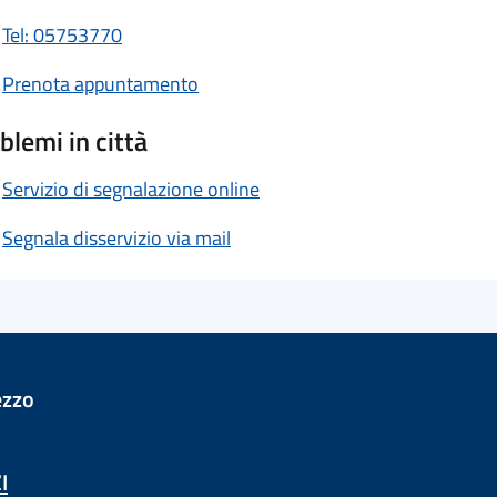
Tel: 05753770
Prenota appuntamento
blemi in città
Servizio di segnalazione online
Segnala disservizio via mail
ezzo
I