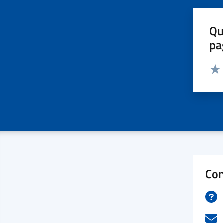
Qu
pa
Valut
Valu
Con