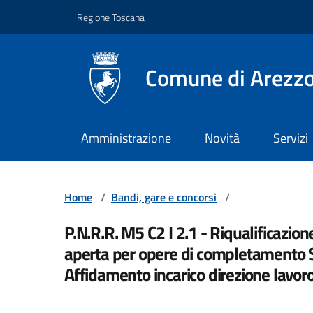
Vai ai contenuti
Vai al footer
Regione Toscana
Comune di Arezz
Amministrazione
Novità
Servizi
Home
/
Bandi, gare e concorsi
/
P.N.R.R. M5 C2 I 2.1 - Riqualificazio
aperta per opere di completamento 
Affidamento incarico direzione lavo