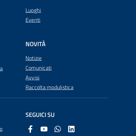
Luoghi
Eventi
NOVITÀ
Notizie
Comunicati
ca
Avvisi
Raccolta modulistica
SEGUICI SU
o
Facebook Comune di Arezzo
Youtube Comune di Arezzo
Twitter Comune di Arezzo
LinkedIn Comune di Arezzo