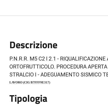
Descrizione
Descrizione Bando
P.N.R.R. M5 C2 I 2.1 - RIQUALIFICAZIO
ORTOFRUTTICOLO. PROCEDURA APERTA
STRALCIO I - ADEGUAMENTO SISMICO T
LAVORO (CIG B7FFF9E317)
Tipologia