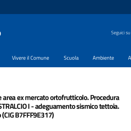
o
Seguici su
Vivere il Comune
Scuola
Ambiente
A
ne area ex mercato ortofrutticolo. Procedura
STRALCIO I - adeguamento sismico tettoia.
ro (CIG B7FFF9E317)