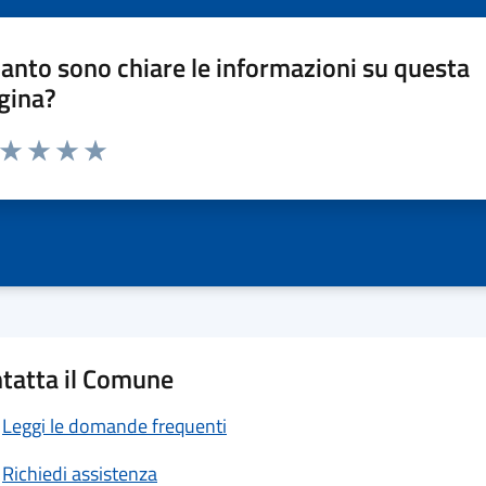
anto sono chiare le informazioni su questa
gina?
a da 1 a 5 stelle la pagina
ta 1 stelle su 5
Valuta 2 stelle su 5
Valuta 3 stelle su 5
Valuta 4 stelle su 5
Valuta 5 stelle su 5
tatta il Comune
Leggi le domande frequenti
Richiedi assistenza