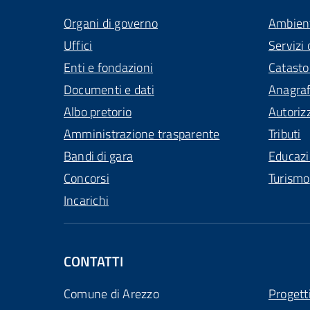
Organi di governo
Ambien
Uffici
Servizi 
Enti e fondazioni
Catasto
Documenti e dati
Anagra
Albo pretorio
Autoriz
Amministrazione trasparente
Tributi
Bandi di gara
Educaz
Concorsi
Turismo
Incarichi
CONTATTI
Comune di Arezzo
Progett