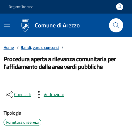
Vai ai contenuti
Vai al footer
Regione Toscana
Comune di Arezzo
Home
/
Bandi, gare e concorsi
/
Procedura aperta a rilevanza comunitaria per
l'affidamento delle aree verdi pubbliche
Condividi
Vedi azioni
Tipologia
Fornitura di servizi