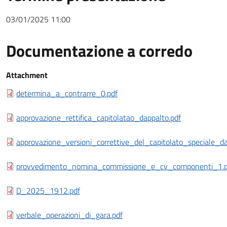
03/01/2025 11:00
Documentazione a corredo
Documentazione a corredo
Attachment
determina_a_contrarre_0.pdf
approvazione_rettifica_capitolatao_dappalto.pdf
approvazione_versioni_correttive_del_capitolato_speciale_
provvedimento_nomina_commissione_e_cv_componenti_1.p
D_2025_1912.pdf
verbale_operazioni_di_gara.pdf